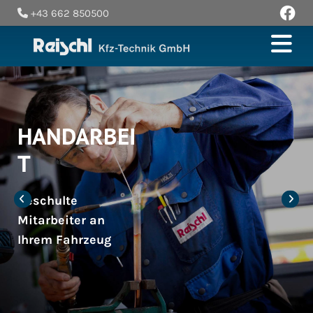
+43 662 850500

HANDARBEI
T
Geschulte
Mitarbeiter an
Ihrem Fahrzeug