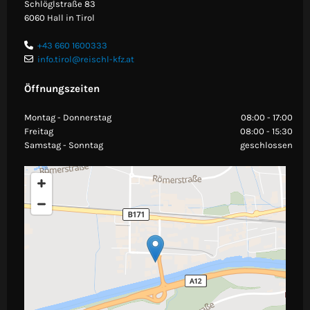
Schlöglstraße 83
6060 Hall in Tirol
+43 660 1600333

info.tirol@reischl-kfz.at

Öffnungszeiten
Montag - Donnerstag
08:00 - 17:00
Freitag
08:00 - 15:30
Samstag - Sonntag
geschlossen